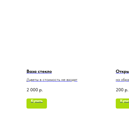
Ваза стекло
Откры
//цветы в стоимость не входят
на обр
пожела
2 000
р.
200
р.
Купить
Купи