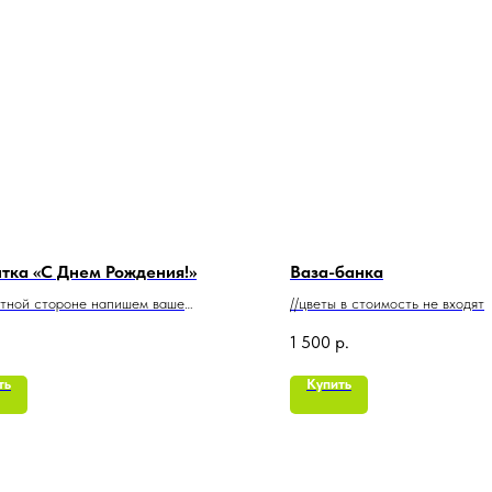
тка «С Днем Рождения!»
Ваза-банка
атной стороне напишем ваше
//цветы в стоимость не входят
ние
1 500
р.
ть
Купить