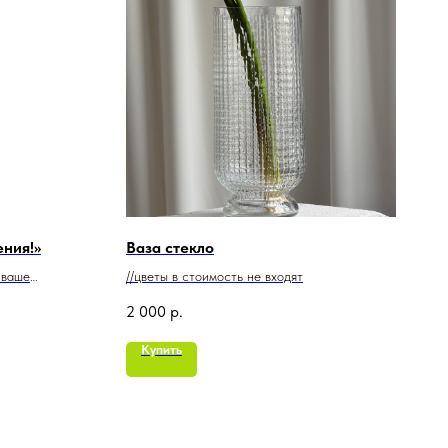
ния!»
Ваза стекло
 ваше
//цветы в стоимость не входят
2 000
р.
Купить