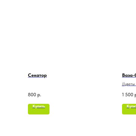
Секатор
Ваза-
//цветы
800
р.
1 500
Купить
Купи