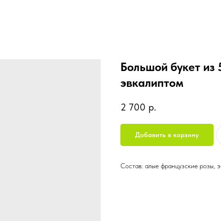
Большой букет из 
эвкалиптом
2 700
р.
Добавить в корзину
Состав: алые французские розы, э