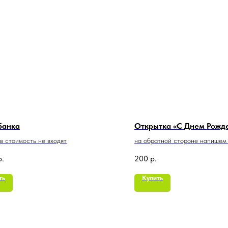
банка
Открытка «С Днем Рожде
 в стоимость не входят
на обратной стороне напишем
пожелание
р.
200
р.
ть
Купить