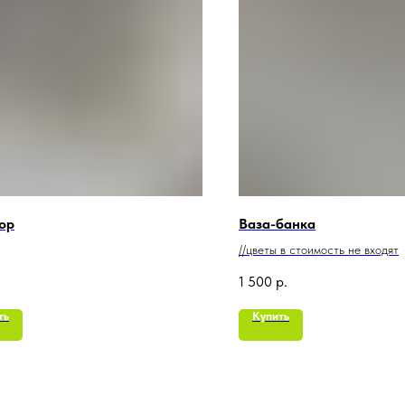
ор
Ваза-банка
//цветы в стоимость не входят
1 500
р.
ть
Купить