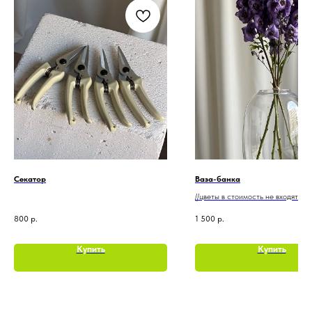
Секатор
Ваза-банка
//цветы в стоимость не входят
800
р.
1 500
р.
Купить
Купить