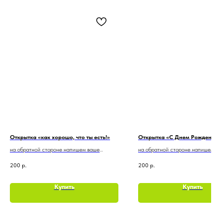
Открытка «как хорошо, что ты есть!»
Открытка «С Днем Рождения!
на обратной стороне напишем ваше
на обратной стороне напишем в
пожелание
пожелание
200
р.
200
р.
Купить
Купить