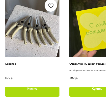
Секатор
Открытка «С Днем Рождения!
на обратной стороне напишем в
пожелание
800
р.
200
р.
Купить
Купить