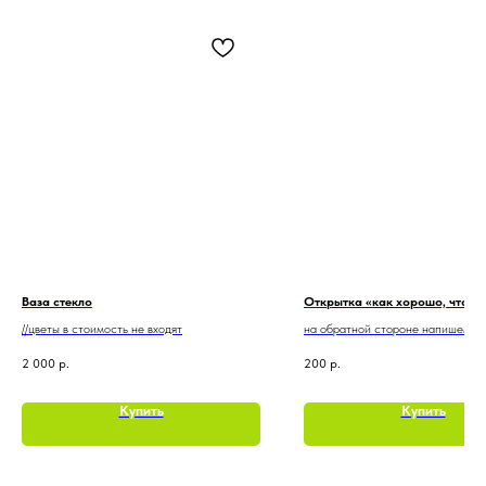
Ваза стекло
Открытка «как хорошо, что ты
//цветы в стоимость не входят
на обратной стороне напишем в
пожелание
2 000
р.
200
р.
Купить
Купить