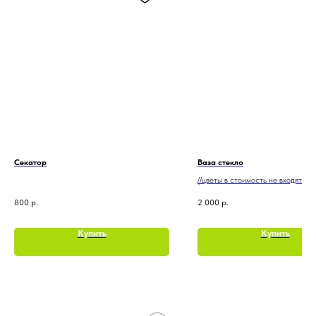
Секатор
Ваза стекло
//цветы в стоимость не входят
800
р.
2 000
р.
Купить
Купить