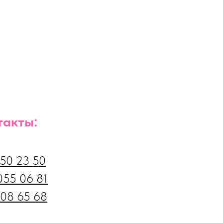
такты:
550 23 50
055 06 81
108 65 68